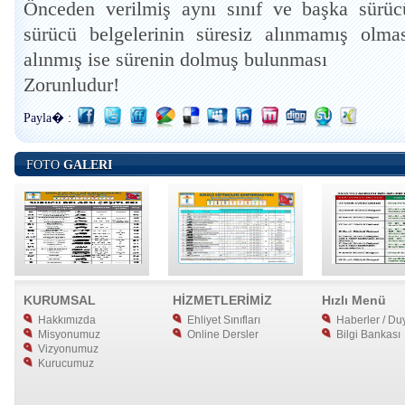
Önceden verilmiş aynı sınıf ve başka sürüc
sürücü belgelerinin süresiz alınmamış olma
alınmış ise sürenin dolmuş bulunması
Zorunludur!
Payla� :
FOTO
GALERI
KURUMSAL
HİZMETLERİMİZ
Hızlı Menü
Hakkımızda
Ehliyet Sınıfları
Haberler / Duy
Misyonumuz
Online Dersler
Bilgi Bankası
Vizyonumuz
Kurucumuz