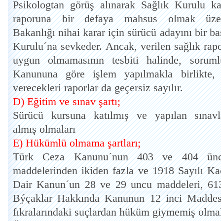
Psikologtan görüş alınarak Sağlık Kurulu kar
raporuna bir defaya mahsus olmak üzer
Bakanlığı nihai karar için sürücü adayını bir b
Kurulu´na sevkeder. Ancak, verilen sağlık rap
uygun olmamasının tesbiti halinde, sorum
Kanununa göre işlem yapılmakla birlikte,
verecekleri raporlar da geçersiz sayılır.
D) Eğitim ve sınav şartı;
Sürücü kursuna katılmış ve yapılan sınavla
almış olmaları
E) Hükümlü olmama şartları;
Türk Ceza Kanunu´nun 403 ve 404 üncü
maddelerinden ikiden fazla ve 1918 Sayılı Ka
Dair Kanun´un 28 ve 29 uncu maddeleri, 6136
Býçaklar Hakkında Kanunun 12 inci Maddes
fıkralarındaki suçlardan hüküm giymemiş olmal